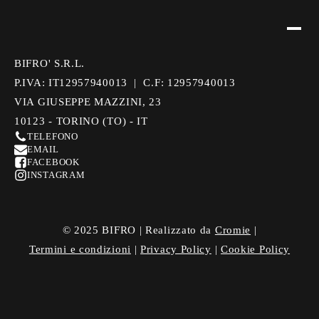
BIFRO' S.R.L.
P.IVA: IT12957940013 | C.F: 12957940013
VIA GIUSEPPE MAZZINI, 23
10123 - TORINO (TO) - IT
TELEFONO
EMAIL
FACEBOOK
INSTAGRAM
© 2025 BIFRO | Realizzato da
Cromie
|
Termini e condizioni
|
Privacy Policy
|
Cookie Policy