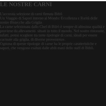
LE NOSTRE CARNI
L'accurata selezione di carni firmata Bifrò
Un Viaggio di Sapori intorno al Mondo: Eccellenza e Rarità delle
nostre Bistecche alla Griglia
La carne selezionata dallo Chef di Bifrò è sempre di altissima qualità e
proviene da allevamenti situati in tutto il mondo. Nel nostro ristorante,
infatti, potrai scegliere tra tante tipologie di carni, ideali per essere
cucinate alla griglia, di diverse provenienze.
Ognuna di queste tipologie di carne ha le proprie caratteristiche e
sapori, che vengono esaltati dalle abili mani dello staff di Bifrò.