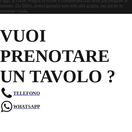
Oggi, la carne Wagyu di Kobe è considerata una delle più pregiate al
mondo. Da Bifrò, potrai gustarla non solo alla griglia, ma anche in
versione cruda.
VUOI
PRENOTARE
UN TAVOLO ?
TELEFONO
WHATSAPP